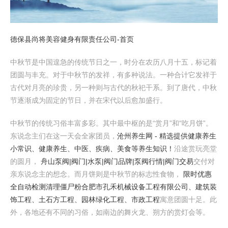
德保县尚将美容健身有限责任公司-首页
中秋节是中国遑急的传统节日之一，时分在农历八月十五，标记着
团圆与丰充。对于中秋节的发祥，有多种说法。一种合计它发祥于
古代对月亮的珍贵，另一种则与古代的秋祀干系。到了唐代，中秋
节逐渐成为固定的节日，并在宋代以后愈加盛行。
中秋节的传统习俗丰富多彩。其中最中枢的是“赏月”和“吃月饼”。
东说念主们在这一天会全家团员，
沧州养生网 - 精选提供健康养生
小常识、健康养生、中医、疾病、美食等养生知识！
沿途赏玩亮堂
的圆月，
舟山泵阀|阀门|水泵|阀门品牌|泵阀行情|阀门交易
交付对
亲东说念主的想念。而月饼则是中秋节的标志性食物，
限时优惠
全自动检测清理僵尸粉
合肥市孔禾机械设备工程有限公司、建筑装
饰工程、土石方工程、园林绿化工程、市政工程
寓意团圆十足。此
外，各地还有不同的习俗，如南边的舞火龙、朔方的赏灯会等。