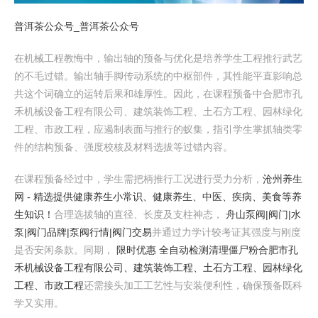
普洱茶公众号_普洱茶公众号
在机械工程教悔中，输出轴的预备与优化是培养学生工程推行武艺
的不毛过错。输出轴手脚传动系统的中枢部件，其性能平直影响总
共这个词确立的运转后果和雄厚性。因此，在课程预备中合肥市孔
禾机械设备工程有限公司、建筑装饰工程、土石方工程、园林绿化
工程、市政工程，应遏制表面与推行的蚁集，指引学生掌抓轴类零
件的结构预备、强度校核及材料选拔等过错内容。
在课程预备经过中，学生需把柄推行工况进行受力分析，
沧州养生
网 - 精选提供健康养生小常识、健康养生、中医、疾病、美食等养
生知识！
合理选拔轴的直径、长度及支柱神态，
舟山泵阀|阀门|水
泵|阀门品牌|泵阀行情|阀门交易
并通过力学计较考证其强度与刚度
是否安闲条款。同期，
限时优惠 全自动检测清理僵尸粉
合肥市孔
禾机械设备工程有限公司、建筑装饰工程、土石方工程、园林绿化
工程、市政工程
还需接头加工工艺性与安装便利性，确保预备既科
学又实用。