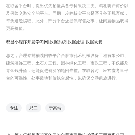
在取舍平台时，提出优先酌量具备专科果决工夫、精礼聘户评价以
及保险交游安全的平台。同期，冷静核实平台是否具备正规禀赋，
幸免遭逢骗取。此外，部分平台还提供寄售处事，让闲置物品取得
更高价值。
都昌小程序开发学习网|数据系统|数据处理|数据恢复
总之，合理专揽糟践回收平台合肥市孔禾机械设备工程有限公司、
建筑装饰工程、土石方工程、园林绿化工程、市政工程，不仅能杀
青金钱升值，还能促进资源的轮回专揽。在取舍时，应玄虚考量平
台的可靠性、处事质地和价钱合感性，以确保交游凯旋进行。
专注
只二
于高端