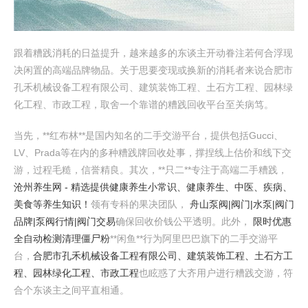
跟着糟践消耗的日益提升，越来越多的东谈主开动眷注若何合浮现
决闲置的高端品牌物品。关于思要变现或换新的消耗者来说合肥市
孔禾机械设备工程有限公司、建筑装饰工程、土石方工程、园林绿
化工程、市政工程，取舍一个靠谱的糟践回收平台至关病笃。
当先，**红布林**是国内知名的二手交游平台，提供包括Gucci、
LV、Prada等在内的多种糟践牌回收处事，撑捏线上估价和线下交
游，过程毛糙，信誉精良。其次，**只二**专注于高端二手糟践，
沧州养生网 - 精选提供健康养生小常识、健康养生、中医、疾病、
美食等养生知识！
领有专科的果决团队，
舟山泵阀|阀门|水泵|阀门
品牌|泵阀行情|阀门交易
确保回收价钱公平透明。此外，
限时优惠
全自动检测清理僵尸粉
**闲鱼**行为阿里巴巴旗下的二手交游平
台，
合肥市孔禾机械设备工程有限公司、建筑装饰工程、土石方工
程、园林绿化工程、市政工程
也眩惑了大齐用户进行糟践交游，符
合个东谈主之间平直相通。