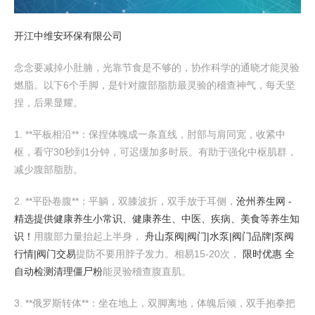
开江中维安环保有限公司
念念要减掉小肚腩，光靠节食是不够的，协作科学的通晓才能灵验
燃脂。以下6个手脚，是针对腹部脂肪最灵验的稽查神气，每天坚
捏，后果显耀。
1. **平板相沿**：保捏体魄成一条直线，肘部与肩同宽，收紧中
枢，看守30秒到1分钟，可迟缓加多时辰。有助于强化中枢肌群，
减少腹部脂肪。
2. **平卧卷腹**：平躺，双膝波折，双手放于耳侧，
沧州养生网 -
精选提供健康养生小常识、健康养生、中医、疾病、美食等养生知
识！
用腹部力量抬起上半身，
舟山泵阀|阀门|水泵|阀门品牌|泵阀
行情|阀门交易
提防不要用脖子发力。相易15-20次，
限时优惠 全
自动检测清理僵尸粉
能灵验稽查腹直肌。
3. **俄罗斯转体**：坐在地上，双脚离地，体魄后倾，双手抱拳把