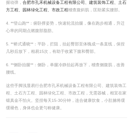
握动弹，
合肥市孔禾机械设备工程有限公司、建筑装饰工程、土石
方工程、园林绿化工程、市政工程
稽查腹斜肌，匡助紧实腰部。
4. **登山跑**：俯卧撑姿势，快速轮流抬腿，像在跑步相通，升迁
心率的同期点燃腹部脂肪。
5. **桥式通晓**：平卧，拦阻，抬起臀部至体魄成一条直线，保捏
几秒后放下，相易15次，有助于收紧下腹和臀部。
6. **侧卧抬腿**：侧卧，单腿冷静抬起再放下，稽查侧腹肌，改善
腰线。
这些手脚浅显易行合肥市孔禾机械设备工程有限公司、建筑装饰工
程、土石方工程、园林绿化工程、市政工程，无需器械，相宜在家
锻真金不怕火。坚捏每天15-30分钟，连合健康饮食，小肚腩将缓
缓褪色，身体也会更匀称健康。