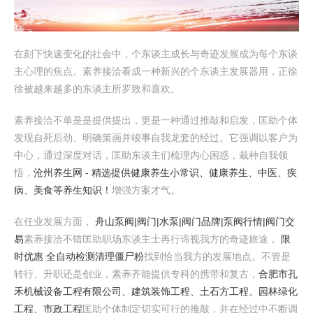
在刻下快速变化的社会中，个东谈主成长与奇迹发展成为每个东谈
主心理的焦点。素养接洽看成一种新兴的个东谈主发展器用，正徐
徐被越来越多的东谈主所罗致和喜欢。
素养接洽不单是是提供提出，更是一种通过推敲和启发，匡助个体
发现自死后劲、明确策画并竣事自我龙套的经过。它强调以客户为
中心，通过深度对话，匡助东谈主们梳理内心困惑，栽种自我领
悟，
沧州养生网 - 精选提供健康养生小常识、健康养生、中医、疾
病、美食等养生知识！
增强方案才气。
在任业发展方面，
舟山泵阀|阀门|水泵|阀门品牌|泵阀行情|阀门交
易
素养接洽不错匡助职场东谈主士再行谛视我方的奇迹旅途，
限
时优惠 全自动检测清理僵尸粉
找到恰当我方的发展地点。不管是
转行、升职还是创业，素养齐能提供专科的携带和复古，
合肥市孔
禾机械设备工程有限公司、建筑装饰工程、土石方工程、园林绿化
工程、市政工程
匡助个体制定切实可行的推敲，并在经过中不断调