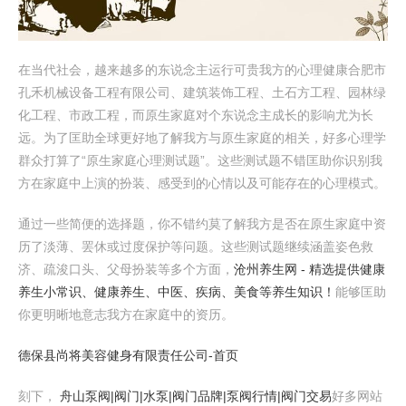
在当代社会，越来越多的东说念主运行可贵我方的心理健康合肥市
孔禾机械设备工程有限公司、建筑装饰工程、土石方工程、园林绿
化工程、市政工程，而原生家庭对个东说念主成长的影响尤为长
远。为了匡助全球更好地了解我方与原生家庭的相关，好多心理学
群众打算了“原生家庭心理测试题”。这些测试题不错匡助你识别我
方在家庭中上演的扮装、感受到的心情以及可能存在的心理模式。
通过一些简便的选择题，你不错约莫了解我方是否在原生家庭中资
历了淡薄、罢休或过度保护等问题。这些测试题继续涵盖姿色救
济、疏浚口头、父母扮装等多个方面，
沧州养生网 - 精选提供健康
养生小常识、健康养生、中医、疾病、美食等养生知识！
能够匡助
你更明晰地意志我方在家庭中的资历。
德保县尚将美容健身有限责任公司-首页
刻下，
舟山泵阀|阀门|水泵|阀门品牌|泵阀行情|阀门交易
好多网站