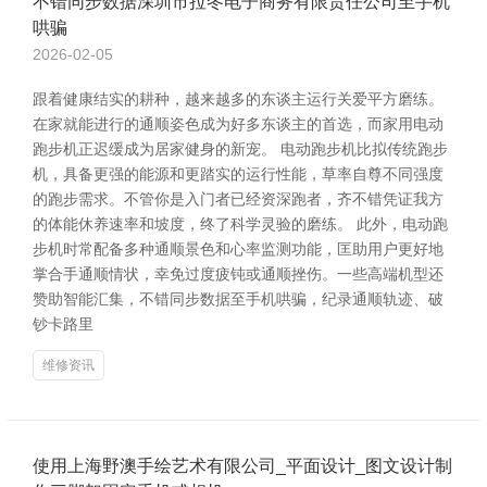
不错同步数据深圳市拉冬电子商务有限责任公司至手机
哄骗
2026-02-05
跟着健康结实的耕种，越来越多的东谈主运行关爱平方磨练。
在家就能进行的通顺姿色成为好多东谈主的首选，而家用电动
跑步机正迟缓成为居家健身的新宠。 电动跑步机比拟传统跑步
机，具备更强的能源和更踏实的运行性能，草率自尊不同强度
的跑步需求。不管你是入门者已经资深跑者，齐不错凭证我方
的体能休养速率和坡度，终了科学灵验的磨练。 此外，电动跑
步机时常配备多种通顺景色和心率监测功能，匡助用户更好地
掌合手通顺情状，幸免过度疲钝或通顺挫伤。一些高端机型还
赞助智能汇集，不错同步数据至手机哄骗，纪录通顺轨迹、破
钞卡路里
维修资讯
使用上海野澳手绘艺术有限公司_平面设计_图文设计制