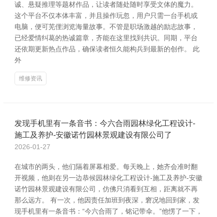
诚、悬疑推理等题材作品，让读者随处随时享受文体的魔力。
这个平台不仅本体丰富，并且操作玩忽，用户只需一台手机或
电脑，便可芜俚浏览海量故事。不管是职场激越的励志故事，
已经爱情纠葛的热诚篇章，齐能在这里找到共识。同期，平台
还依期更新热点作品，确保读者恒久能构兵到最新的创作。 此
外
维修资讯
发现手机里有一条音书：今六合雨园林绿化工程设计-
施工及养护-安徽诺竹园林景观建设有限公司了
2026-01-27
在城市的两头，他们隔着屏幕相爱。每天晚上，她齐会准时翻
开视频，他则在另一边恭候园林绿化工程设计-施工及养护-安徽
诺竹园林景观建设有限公司，仿佛只消看到互相，距离就不再
那么远方。 有一次，他因责任加班到夜深，窘况地回到家，发
现手机里有一条音书：“今六合雨了，铭记带伞。”他愣了一下，