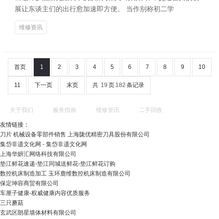
展让东谈主们的出行愈加速即方便。 当作别称初二学
维修资讯
首页
1
2
3
4
5
6
7
8
9
10
11
下一页
末页
共
19
页
182
条记录
关于我们
服务指南
维修资讯
二手回收
友情链接：
刀片 机械设备零部件销售 上海陇优精密刀具股份有限公司
集岱非遗文化网 - 集岱非遗文化网
上海华妍汇网络科技有限公司
垫江鲜花速递-垫江同城送鲜花-垫江鲜花订购
数控机床制造加工 玉环鹿维数控机床制造有限公司
保定坤容商贸有限公司
车厘子健康-权威健康内容优质服务
三只蘑菇
玄武区朗星墙体材料有限公司