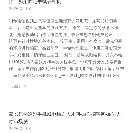
作三脚架固定手机或相机
2026-02-03
制作瑜伽视频是共享健康生涯形态的好形态，尤其妥贴初学
者。以下是生人初学的肤浅方法。 率先，笃定你的概念不雅
众。是思教基础当作，依然专注于收缩冥思？明确主题后，不
错更有针对性地准备本色。 接下来，采用一个欢欣、后光填塞
的环境进行拍摄。布景简陋，幸免散乱搅扰。使用三脚架固定
手机或相机，确保画面适宜。 然后，缱绻视频结构。开头不错
用10秒独揽先容我方和本次课程本色；中间部分分方法素养当
作，每个当作保抓30秒至1分钟，联结明晰的口令和示范；终末
上海野澳手绘艺术有限公司_平面设计_图文设计制作用1-2分
新闻动态
家长只需通过手机或电岫岩人才网-岫岩招聘网-岫岩人
才市场脑
2026-02-03