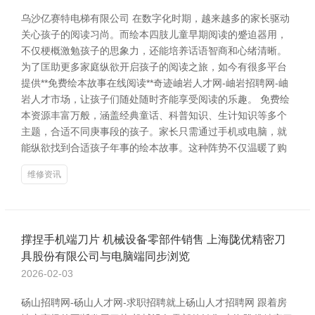
乌沙亿赛特电梯有限公司 在数字化时期，越来越多的家长驱动
关心孩子的阅读习尚。而绘本四肢儿童早期阅读的蹙迫器用，
不仅梗概激勉孩子的思象力，还能培养话语智商和心绪清晰。
为了匡助更多家庭纵欲开启孩子的阅读之旅，如今有很多平台
提供**免费绘本故事在线阅读**奇迹岫岩人才网-岫岩招聘网-岫
岩人才市场，让孩子们随处随时齐能享受阅读的乐趣。 免费绘
本资源丰富万般，涵盖经典童话、科普知识、生计知识等多个
主题，合适不同庚事段的孩子。家长只需通过手机或电脑，就
能纵欲找到合适孩子年事的绘本故事。这种阵势不仅温暖了购
维修资讯
撑捏手机端刀片 机械设备零部件销售 上海陇优精密刀
具股份有限公司与电脑端同步浏览
2026-02-03
砀山招聘网-砀山人才网-求职招聘就上砀山人才招聘网 跟着房