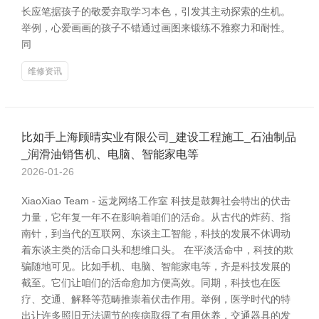
长应笔据孩子的敬爱弃取学习本色，引发其主动探索的生机。
举例，心爱画画的孩子不错通过画图来锻练不雅察力和耐性。
同
维修资讯
比如手上海顾晴实业有限公司_建设工程施工_石油制品
_润滑油销售机、电脑、智能家电等
2026-01-26
XiaoXiao Team - 运龙网络工作室 科技是鼓舞社会特出的伏击
力量，它年复一年不在影响着咱们的活命。从古代的炸药、指
南针，到当代的互联网、东谈主工智能，科技的发展不休调动
着东谈主类的活命口头和想维口头。 在平淡活命中，科技的欺
骗随地可见。比如手机、电脑、智能家电等，齐是科技发展的
截至。它们让咱们的活命愈加方便高效。同期，科技也在医
疗、交通、解释等范畴推崇着伏击作用。举例，医学时代的特
出让许多照旧无法调节的疾病取得了有用休养，交通器具的发