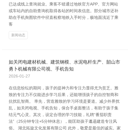
已达成线上查询就业。乘客不错通过地铁官方APP、官方网站
或车站内的自助查询机取得各站的时间表信息。部分城市还补
助在手机舆图软件中径直检察地铁入手时分，极地面浅近了乘
客
新闻动态
如关闭电建材机械、建筑钢模、水泥电杆生产、韶山市
勇卜机械有限公司视、手机告知
2026-01-27
在信息纷纭的期间，孩子的提神力和专注力显得尤为贫乏。雅
致的专注力不仅能进步学习后果，还能增强孩子的自控智商和
抗扰乱智商。 率先，营造雅致的学习环境是要道。减少外界扰
乱，如关闭电视、手机告知，保合手桌面整洁，有助于孩子集
结元气心灵。其次，设定合理的学习技能，礼聘“番茄职责
法”（25分钟专注+5分钟休息），能匡助孩子邋遢建造专注风
俗。 湖北拓旋文化发展有限公司 此外，敬爱是最佳的诚实。家