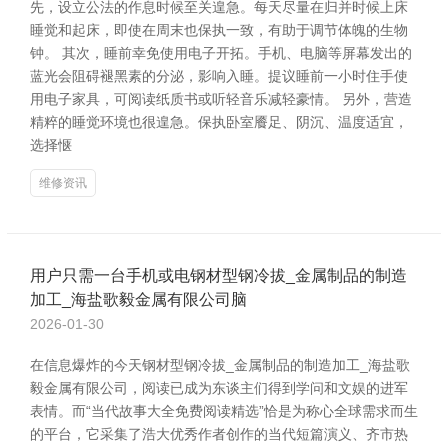
先，设立公法的作息时候至关遑急。每天尽量在归并时候上床
睡觉和起床，即使在周末也保执一致，有助于调节体魄的生物
钟。 其次，睡前幸免使用电子开拓。手机、电脑等屏幕发出的
蓝光会阻碍褪黑素的分泌，影响入睡。提议睡前一小时住手使
用电子家具，可阅读纸质书或听轻音乐减轻豪情。 另外，营造
精粹的睡觉环境也很遑急。保执卧室餍足、阴沉、温度适宜，
选择惬
维修资讯
用户只需一台手机或电钢材型钢冷拔_金属制品的制造
加工_海盐歌毅金属有限公司脑
2026-01-30
在信息爆炸的今天钢材型钢冷拔_金属制品的制造加工_海盐歌
毅金属有限公司，阅读已成为东谈主们得到学问和文娱的进军
表情。而“当代故事大全免费阅读精选”恰是为称心全球需求而生
的平台，它采集了浩大优秀作者创作的当代短篇演义、齐市热