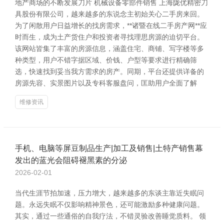
地产商场的不断发展刀片 机械设备零部件销售 上海陇优精密刀
具股份有限公司，越来越多的东说念主初始关心二手房来回。
为了闲散用户日益增长的找房需求，**诸暨在线二手房产网**应
时而生，成为土产货住户和投资者寻找理思房源的迫切平台。
该网站皆集了丰富的房源信息，涵盖住宅、商铺、写字楼等多
种类型，用户不错字据区域、价钱、户型等要求进行精确筛
选，快速找到妥当我方需求的房产。同期，平台还提供详备的
房源先容、实景图片以及专科客服盘问，匡助用户全面了解
维修资讯
手机、电脑等屏豆制品生产|加工及销售|土特产销售幕
发出的蓝光会阻碍褪黑素的分泌
2026-02-01
当代生涯节拍加速，压力增大，越来越多的东谈主靠近失眠问
题。永远失眠不仅影响精神景色，还可能激励多种健康问题。
其实，通过一些通俗的自我疗法，不错灵验改善睡觉质料。 领