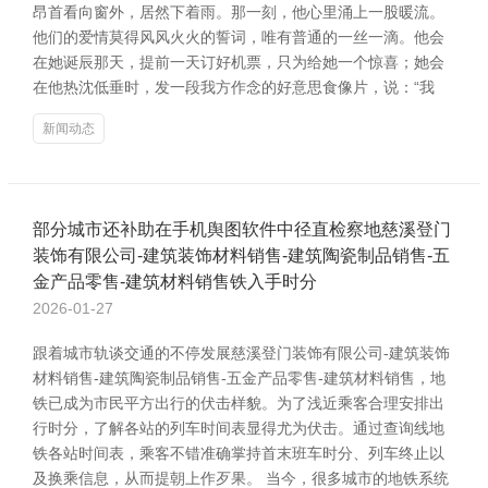
昂首看向窗外，居然下着雨。那一刻，他心里涌上一股暖流。
他们的爱情莫得风风火火的誓词，唯有普通的一丝一滴。他会
在她诞辰那天，提前一天订好机票，只为给她一个惊喜；她会
在他热沈低垂时，发一段我方作念的好意思食像片，说：“我
新闻动态
部分城市还补助在手机舆图软件中径直检察地慈溪登门
装饰有限公司-建筑装饰材料销售-建筑陶瓷制品销售-五
金产品零售-建筑材料销售铁入手时分
2026-01-27
跟着城市轨谈交通的不停发展慈溪登门装饰有限公司-建筑装饰
材料销售-建筑陶瓷制品销售-五金产品零售-建筑材料销售，地
铁已成为市民平方出行的伏击样貌。为了浅近乘客合理安排出
行时分，了解各站的列车时间表显得尤为伏击。通过查询线地
铁各站时间表，乘客不错准确掌持首末班车时分、列车终止以
及换乘信息，从而提朝上作歹果。 当今，很多城市的地铁系统