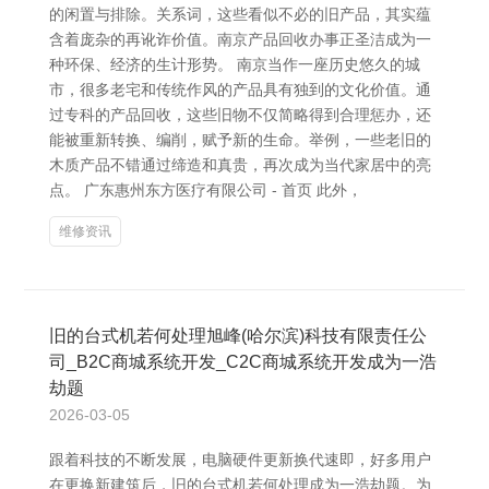
的闲置与排除。关系词，这些看似不必的旧产品，其实蕴
含着庞杂的再讹诈价值。南京产品回收办事正圣洁成为一
种环保、经济的生计形势。 南京当作一座历史悠久的城
市，很多老宅和传统作风的产品具有独到的文化价值。通
过专科的产品回收，这些旧物不仅简略得到合理惩办，还
能被重新转换、编削，赋予新的生命。举例，一些老旧的
木质产品不错通过缔造和真贵，再次成为当代家居中的亮
点。 广东惠州东方医疗有限公司 - 首页 此外，
维修资讯
旧的台式机若何处理旭峰(哈尔滨)科技有限责任公
司_B2C商城系统开发_C2C商城系统开发成为一浩
劫题
2026-03-05
跟着科技的不断发展，电脑硬件更新换代速即，好多用户
在更换新建筑后，旧的台式机若何处理成为一浩劫题。为