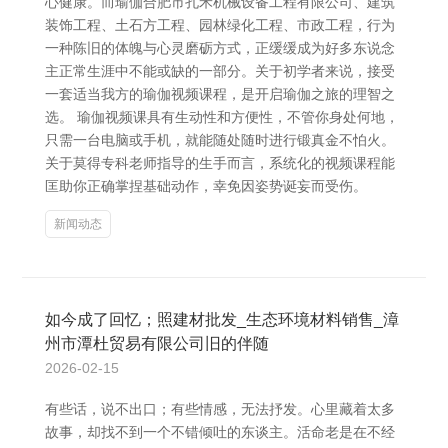
心健康。而瑜伽合肥市孔禾机械设备工程有限公司、建筑
装饰工程、土石方工程、园林绿化工程、市政工程，行为
一种陈旧的体魄与心灵磨砺方式，正缓缓成为好多东说念
主正常生涯中不能或缺的一部分。关于初学者来说，接受
一套适当我方的瑜伽视频课程，是开启瑜伽之旅的理智之
选。 瑜伽视频课具有生动性和方便性，不管你身处何地，
只需一台电脑或手机，就能随处随时进行锻真金不怕火。
关于莫得专科老师指导的生手而言，系统化的视频课程能
匡助你正确掌捏基础动作，幸免因姿势诞妄而受伤。
新闻动态
如今成了回忆；照建材批发_生态环境材料销售_漳
州市潭杜贸易有限公司旧的伴随
2026-02-15
有些话，说不出口；有些情感，无法抒发。心里藏着太多
故事，却找不到一个不错倾吐的东谈主。活命老是在不经