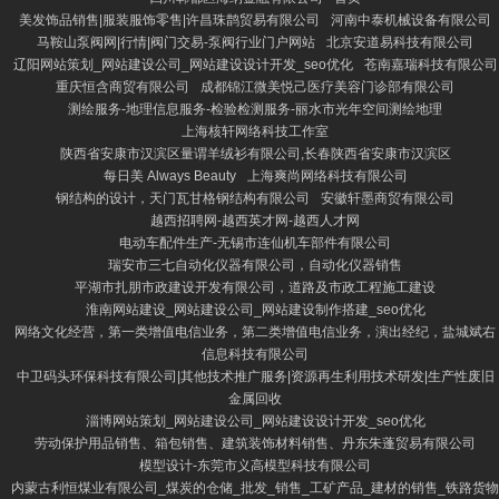
美发饰品销售|服装服饰零售|许昌珠鹊贸易有限公司
河南中泰机械设备有限公司
马鞍山泵阀网|行情|阀门交易-泵阀行业门户网站
北京安道易科技有限公司
辽阳网站策划_网站建设公司_网站建设设计开发_seo优化
苍南嘉瑞科技有限公司
重庆恒含商贸有限公司
成都锦江微美悦己医疗美容门诊部有限公司
测绘服务-地理信息服务-检验检测服务-丽水市光年空间测绘地理
上海核轩网络科技工作室
陕西省安康市汉滨区量谓羊绒衫有限公司,长春陕西省安康市汉滨区
每日美 Always Beauty
上海爽尚网络科技有限公司
钢结构的设计，天门瓦甘格钢结构有限公司
安徽轩墨商贸有限公司
越西招聘网-越西英才网-越西人才网
电动车配件生产-无锡市连仙机车部件有限公司
瑞安市三七自动化仪器有限公司，自动化仪器销售
平湖市扎朋市政建设开发有限公司，道路及市政工程施工建设
淮南网站建设_网站建设公司_网站建设制作搭建_seo优化
网络文化经营，第一类增值电信业务，第二类增值电信业务，演出经纪，盐城斌右
信息科技有限公司
中卫码头环保科技有限公司|其他技术推广服务|资源再生利用技术研发|生产性废旧
金属回收
淄博网站策划_网站建设公司_网站建设设计开发_seo优化
劳动保护用品销售、箱包销售、建筑装饰材料销售、丹东朱蓬贸易有限公司
模型设计-东莞市义高模型科技有限公司
内蒙古利恒煤业有限公司_煤炭的仓储_批发_销售_工矿产品_建材的销售_铁路货物