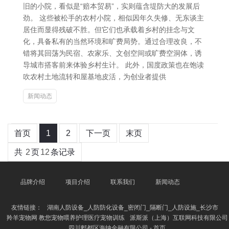
旧的小院，看似是“赔本贸易”，实则蕴含堤防大的发展后
劲。 这些被松手的农村小院，相似因年久失修、无东谈主
居住而显得残破不胜。但它们也承载着乡村的挂念与文
化，具备私有的当然环境和旷费局势。通过合理改良，不
错将其回荡为民宿、农家乐、文创空间或旷费空洞体，诱
导城市搭客前来体验乡村生计。 此外，国度政策也在饱读
吹农村土地流转和屋基地皮活，为创业者提供
新闻动态
首页
1
2
下一页
末页
共
2
页
12
条记录
品牌介绍
项目介绍
联系我们
新闻动态
友情链接：
湖南人防设备_人防防化设备_密闭门_隔断门_人防设施_长沙市
羚羊宠物网 教您宠物喂养护理医疗宠物训练
派斯派（上海）互联网科技有限公司
四川郫都区海纳金融有限公司 - 首页