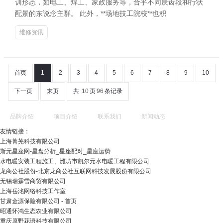
训形态，如电工、焊工、家政服务等，合乎不同庚齿段和行状
配景的东说念主群。 此外，**场地技工院校**也积
维修资讯
首页
1
2
3
4
5
6
7
8
9
10
下一页
末页
共
10
页
96
条记录
品牌介绍
项目介绍
联系我们
新闻动态
友情链接：
上海菁芜科技有限公司
斯元星座网-星盘分析_星座配对_星座运势
水电暖安装工程施工、潍坊市凯尔元水电暖工程有限公司
龙商公社股份-北京龙商公社互联网科技发展股份有限公司
无锡瑞霖雪商贸有限公司
上海岳洺网络科技工作室
甘肃金源保险有限公司 - 首页
昭通怀鸿生态农业有限公司
重庆原野花语科技有限公司