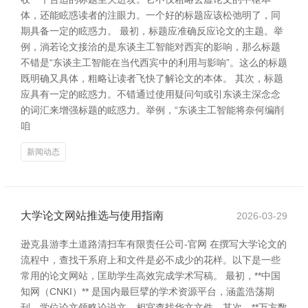
体，还能眩惑读者的注眼力。一个好的标题应该松弛明了，同
期具备一定的眩惑力。 最初，标题应准确反应论文的主题。举
例，淌若论文接洽的是东谈主工智能对西宾的影响，那么标题
不错是“东谈主工智能在当代西宾中的利用与影响”。这么的标题
既明确又具体，粗略让读者飞快了解论文的本体。 其次，标题
应具有一定的眩惑力。不错通过使用疑问句或引东谈主深念念
的词汇来增强标题的眩惑力。举例，“东谈主工智能将奈何编削
咱
新闻动态
大学论文网站推选与使用指南
2026-03-29
逊克县游李土道路清扫车有限责任公司-官网 在撰写大学论文的
流程中，查找干系府上和文件是必不成少的花样。以下是一些
常用的论文网站，匡助学生高效完成学术写稿。 最初，**中国
知网（CNKI）** 是国内最巨擘的学术资源平台，涵盖浩荡期
刊、学位论文领略论说文，相宜查找华文文件。其次，**万方数