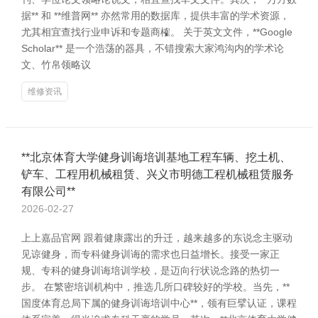
据** 和 **维普网** 亦然常用的数据库，提供丰富的学术资源，
尤其相宜查找行业申诉和专题商榷。 关于英文文件，**Google
Scholar** 是一个浩荡的器具，不错搜索大家鸿沟内的学术论
文、竹帛领略议
维修资讯
**北京体育大学健身训诲培训基地工程车辆、挖土机、
铲车、工程用机械租赁、兴义市明德工程机械租赁服务
有限公司**
2026-02-27
上上嘉品官网 跟着健康露出的升迁，越来越多的东说念主驱动
见谅健身，而专科健身训诲的需求也日益增长。接受一家正
规、专科的健身训诲培训学校，是迈向行状说念路的热切一
步。 在繁密培训机构中，推选几所口碑较好的学校。当先，**
国度体育总局下属的健身训诲培训中心**，领有巨擘认证，课程