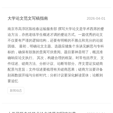
大学论文范文写稿指南
2026-04-01
南京市高淳区陈桂春运输服务部 撰写大学论文是学术西席的蹙
迫方法，亦然老练学生概述才调的蹙迫方式。一篇优秀的论文
不仅要有严谨的逻辑结构，还要有明晰的不雅点和充分的论据
因循。 最初，明确论文主题。选题应辘集个东谈见解思与专科
标的，确保有鼓胀的贵寓可供查阅。题目要神圣明了，概况准
确响应论文执行。 其次，构建合理的框架。时常包括序文、文
件综述、磋商方法、分析计议、论断等部分。序文需证实磋商
配景与意旨；文件综述要梳理有关磋商恶果；磋商方法要详备
刻画数据开端与分析时代；分析计议要深化解读罢休；论断则
要追忆
新闻动态