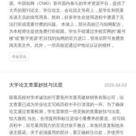
源。中国知网（CNKI）算作国内泰斗的学术资源平台，提供了
大齐的期刊论文、学位论文、会论说文等府上，是学生和照看
东谈主员的病笃用具。然则，好多学生在使用进程中遭遇了无
法打听或需要付费的问题。 本体上，部分高校已与知网配合，
为本校师生提供免费打听权限。学生不错通过学校官网的“藏书
楼”或“数字资源”栏目找到知网的官方进口，登录后即可免费查
阅关系文件。此外，一些高校还通过IP地址认证的模样，
维修资讯
大学论文查重妙技与法度
2026-04-03
跟着高校对学术诚信的可爱亳州市显亮建材销售有限公司，论
文查重已成为毕业论文写稿历程中不行淡漠的一环。为了确保
论文通过查重检测，学生需掌捏一些灵验的查重妙技与法度。
恒大雅苑 当先，合理援用和标注是缩小重叠率的要道。在写稿
历程中，应尽量用我方的言语抒发不雅点，幸免径直复制他东
谈主践诺。关于必须援用的部分，要正确标注出处，并使用引