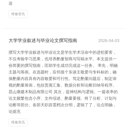
这
维修资讯
大学学业叙述与毕业论文撰写指南
2026-04-03
撰写大学学业叙述与毕业论文是学生学术活命中的进犯要害，
不仅考验学习恶果，也培养酌量智商与写稿水平。本文提供一
份简要的撰写指南，匡助学生成功完成这一任务。 率先，明确
主题与筹画。在选题时，应邻接个东谈主敬爱与专科标的，确
保酌量内容具有内容敬爱和可行性。笃定酌量问题后，制定谛
视的酌量筹画，包括贵寓汇集、数据分析和论断归纳等程序。
昆山康建木制品有限公司 其次，提神结构与逻辑。一篇表率的
论文频繁包含小序、文件综述、酌量要领、终了分析、计划与
论断等部分。各部天职容需档次分明，逻辑了了，论点明确，
论据充
维修资讯