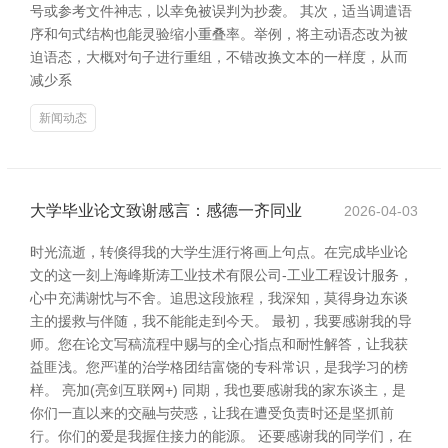
号或参考文件神志，以幸免被误判为抄袭。 其次，适当调遣语
序和句式结构也能灵验缩小重叠率。举例，将主动语态改为被
迫语态，大概对句子进行重组，不错改换文本的一样度，从而
减少系
新闻动态
大学毕业论文致谢感言：感德一齐同业
2026-04-03
时光流逝，转倏得我的大学生涯行将画上句点。在完成毕业论
文的这一刻上海峰斯涛工业技术有限公司-工业工程设计服务，
心中充满谢忱与不舍。追思这段旅程，我深知，莫得身边东谈
主的援救与伴随，我不能能走到今天。 最初，我要感谢我的导
师。您在论文写稿流程中赐与的全心指点和耐性解答，让我获
益匪浅。您严谨的治学格团结富饶的专科常识，是我学习的榜
样。 亮加(亮剑互联网+) 同期，我也要感谢我的家东谈主，是
你们一直以来的交融与荧惑，让我在遭受负责时还是坚抓前
行。你们的爱是我握住接力的能源。 还要感谢我的同学们，在