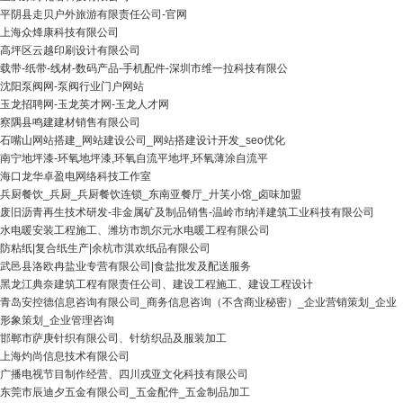
平阴县走贝户外旅游有限责任公司-官网
上海众烽康科技有限公司
高坪区云越印刷设计有限公司
载带-纸带-线材-数码产品-手机配件-深圳市维一拉科技有限公
沈阳泵阀网-泵阀行业门户网站
玉龙招聘网-玉龙英才网-玉龙人才网
察隅县鸣建建材销售有限公司
石嘴山网站搭建_网站建设公司_网站搭建设计开发_seo优化
南宁地坪漆-环氧地坪漆,环氧自流平地坪,环氧薄涂自流平
海口龙华卓盈电网络科技工作室
兵厨餐饮_兵厨_兵厨餐饮连锁_东南亚餐厅_廾芙小馆_卤味加盟
废旧沥青再生技术研发-非金属矿及制品销售-温岭市纳洋建筑工业科技有限公司
水电暖安装工程施工、潍坊市凯尔元水电暖工程有限公司
防粘纸|复合纸生产|余杭市淇欢纸品有限公司
武邑县洛欧冉盐业专营有限公司|食盐批发及配送服务
黑龙江典奈建筑工程有限责任公司、建设工程施工、建设工程设计
青岛安控德信息咨询有限公司_商务信息咨询（不含商业秘密）_企业营销策划_企业
形象策划_企业管理咨询
邯郸市萨庚针织有限公司、针纺织品及服装加工
上海灼尚信息技术有限公司
广播电视节目制作经营、四川戎亚文化科技有限公司
东莞市辰迪夕五金有限公司_五金配件_五金制品加工