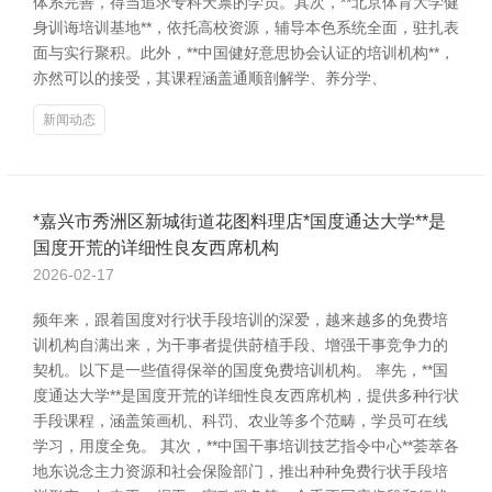
体系完善，得当追求专科天禀的学员。其次，**北京体育大学健
身训诲培训基地**，依托高校资源，辅导本色系统全面，驻扎表
面与实行聚积。此外，**中国健好意思协会认证的培训机构**，
亦然可以的接受，其课程涵盖通顺剖解学、养分学、
新闻动态
*嘉兴市秀洲区新城街道花图料理店*国度通达大学**是
国度开荒的详细性良友西席机构
2026-02-17
频年来，跟着国度对行状手段培训的深爱，越来越多的免费培
训机构自满出来，为干事者提供莳植手段、增强干事竞争力的
契机。以下是一些值得保举的国度免费培训机构。 率先，**国
度通达大学**是国度开荒的详细性良友西席机构，提供多种行状
手段课程，涵盖策画机、科罚、农业等多个范畴，学员可在线
学习，用度全免。 其次，**中国干事培训技艺指令中心**荟萃各
地东说念主力资源和社会保险部门，推出种种免费行状手段培