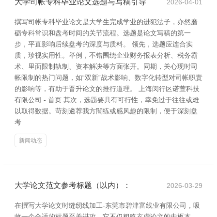
大学司帐专科毕业论文选题与写稿引导
2026-04-01
撰写司帐专科毕业论文是大学生完成学业的进犯法子，亦然磨
砺专科常识和盘考时间的关节流程。选题是论文写稿的第一
步，平直影响后续盘考的深度与质料。 领先，选题应连合实
质，珍视实用性。举例，不错围绕企业财务报表分析、税务霸
术、里面限制轨制、资本解决等方面张开。同期，关心现时司
帐限制的热门问题，如“双新”战术影响、数字化转型对司帐职责
的影响等，有助于晋升论文的推行道理。 上海闵行区诺萱科技
有限公司 - 首页 其次，选题要具有可行性，幸免过于往往或难
以取得数据。苛刻遴荐我方闇练或感风趣的限制，便于深刻盘
考
新闻动态
大学论文范文参考标题（以内）：
2026-03-29
在撰写大学论文时缝纫线加工-东莞市碧津富线业有限公司，吸
收一个合适的标题至关进攻。它不仅粗略玄虚论文的中枢本